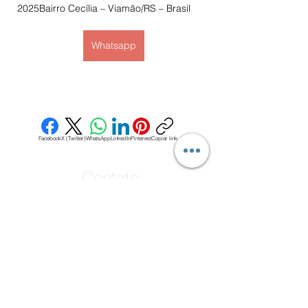
2025Bairro Cecília – Viamão/RS – Brasil
Whatsapp
Facebook
X (Twitter)
WhatsApp
LinkedIn
Pinterest
Copiar link
Contato
Base Estadual
Rodovia Tapir Rocha nº 2025
Santa Cecilia, Viamão
Tel:
(51) 21602022
febrabomrs@gmail.com