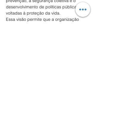
prevenção, a segurança coletiva e o 
desenvolvimento de políticas públicas 
voltadas à proteção da vida. 
Essa visão permite que a organização 
exerça um papel que vai além da 
representação institucional da categoria, 
contribuindo de forma efetiva para o 
aperfeiçoamento de práticas, legislações 
e iniciativas que beneficiam toda a 
sociedade brasileira. 
Compromisso Permanente com o Futuro:
A trajetória da Febrabom é marcada pela 
defesa da valorização profissional, pelo 
fortalecimento institucional da categoria e 
pela contribuição efetiva para o 
desenvolvimento de políticas públicas 
voltadas à segurança da população. 
Seu trabalho tem colaborado para o 
aperfeiçoamento de legislações, para o 
reconhecimento dos Bombeiros Civis 
como agentes fundamentais da 
prevenção e para a construção de 