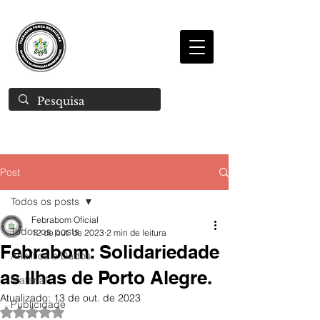
Post
Todos os posts
Febrabom Oficial
Todos os posts
12 de out. de 2023
2 min de leitura
Febrabom: Solidariedade
Analítica e Dados
as Ilhas de Porto Alegre.
Material
Atualizado:
13 de out. de 2023
Publicidade
Avaliado com NaN de 5 estrelas.