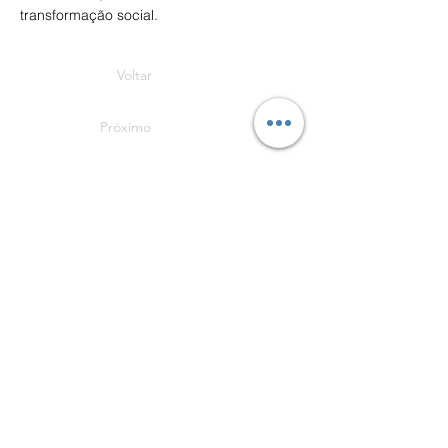
transformação social.
Voltar
Próximo
Facebook
X (Twitter)
WhatsApp
LinkedIn
Pinterest
Copiar link
Contato
Base Estadual
Rodovia Tapir Rocha nº 2025
Santa Cecilia, Viamão
Tel:
(51) 21602022