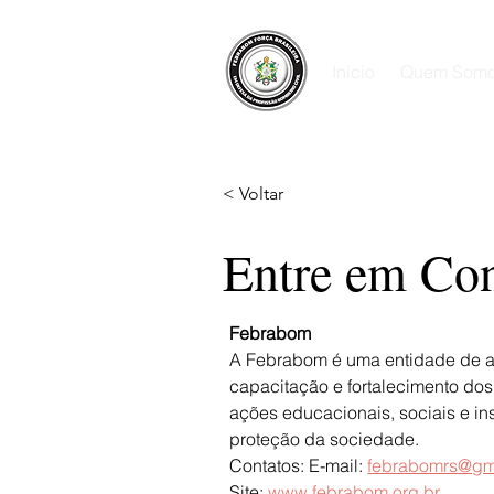
Início
Quem Som
< Voltar
Entre em Con
Febrabom
A Febrabom é uma entidade de at
capacitação e fortalecimento do
ações educacionais, sociais e in
proteção da sociedade.
Contatos: E-mail: 
febrabomrs@gm
Site: 
www.febrabom.org.br