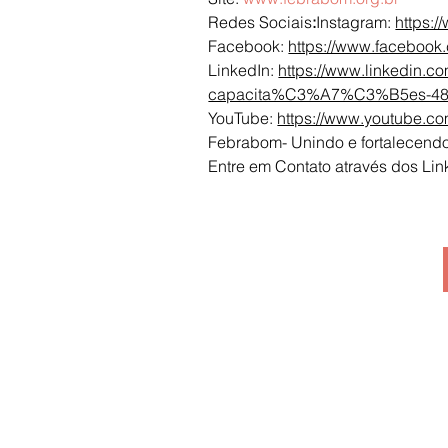
Redes Sociais
:
Instagram: 
https:/
Facebook: 
https://www.facebook
LinkedIn: 
https://www.linkedin.c
capacita%C3%A7%C3%B5es-48
YouTube: 
https://www.youtube.co
Febrabom- Unindo e fortalecendo
Entre em Contato através dos Lin