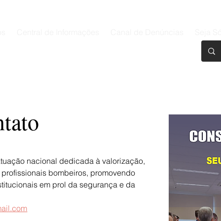
os
Central de Informações
Canal de Denúncias
Seja S
tato
uação nacional dedicada à valorização, 
s profissionais bombeiros, promovendo 
stitucionais em prol da segurança e da 
ail.com