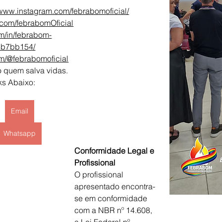
/www.instagram.com/febrabomoficial/
.com/febrabomOficial
om/in/febrabom-
b7bb154/
m/@febrabomoficial
 quem salva vidas.
ks Abaixo:
Email
Whatsapp
Conformidade Legal e 
Profissional
O profissional 
apresentado encontra-
se em conformidade 
com a NBR nº 14.608, 