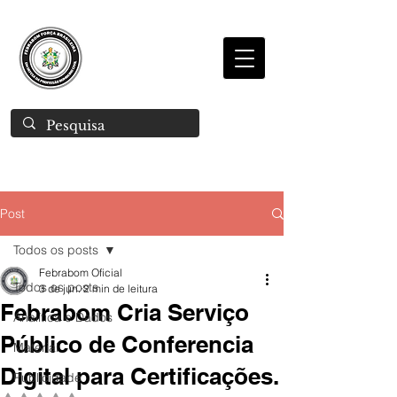
Post
Todos os posts
Febrabom Oficial
Todos os posts
3 de jun.
2 min de leitura
Febrabom Cria Serviço
Analítica e Dados
Público de Conferencia
Material
Digital para Certificações.
Publicidade